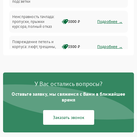
подсветки
Батарея
Неисправность тачпада:
Сеть и интернет
пропуски, прыжки
3000 ₽
Подробнее →
курсора, полный отказ
Система охлаждения
Повреждение петель и
корпуса: люфт, трещины,
3500 ₽
Подробнее →
деформация
Проблемы аккумулятора:
быстрая разрядка,
2500 ₽
Подробнее →
невозможность зарядки,
вздутие
У Вас остались вопросы?
Оставьте заявку, мы свяжемся с Вами в ближайшее
Неисправность зарядного
время
устройства или разъёма
2000 ₽
Подробнее →
питания
Заказать звонок
Перегрев из‑за пыли,
износа термопасты или
2500 ₽
Подробнее →
неисправности кулера