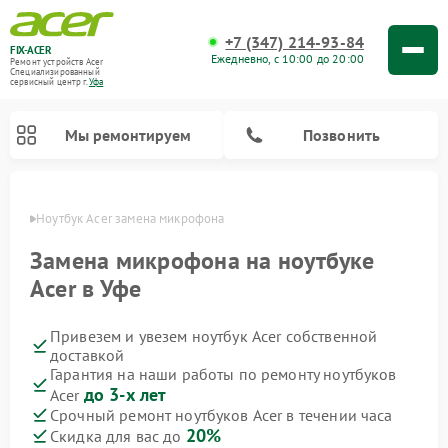
+7 (347) 214-93-84
FIX-ACER
Ежедневно, с 10:00 до 20:00
Ремонт устройств Acer
Специализированный
cервисный центр г.
Уфа
Мы ремонтируем
Позвонить
в Уфе
Ноутбук Acer замена микрофона
Замена микрофона на ноутбуке
Acer в Уфе
Привезем и увезем ноутбук Acer собственной
доставкой
Гарантия на наши работы по ремонту ноутбуков
до 3-х лет
Acer
Срочный ремонт ноутбуков Acer в течении часа
20%
Скидка для вас до