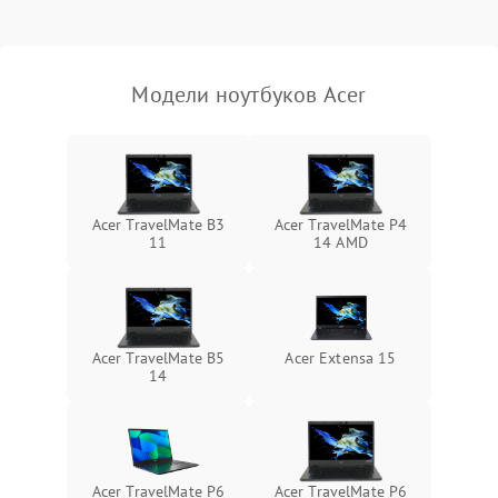
Выход из строя SSD или
HDD: медленная загрузка,
3000 ₽
Подробнее →
ошибки чтения,
пропадание диска
Модели ноутбуков Acer
Неисправность
оперативной памяти:
2000 ₽
Подробнее →
вылеты приложений,
синие экраны
Acer TravelMate B3
Acer TravelMate P4
11
14 AMD
Проблемы Wi‑Fi или
2500 ₽
Подробнее →
Bluetooth модулей
Acer TravelMate B5
Acer Extensa 15
14
Acer TravelMate P6
Acer TravelMate P6