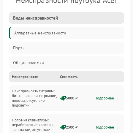
Неисправности ноутбука Acer
Виды неисправностей
Аппаратные неисправности
Порты
Общие поломки
Неисправности
Стоимость
Устройства
Неисправность матрицы:
Программные ошибки
битые пиксели, мерцание,
5000 ₽
Подробнее →
полосы, отсутствие
подсветки
Электрические и системные сбои
Поломка клавиатуры:
Интерфейсные проблемы
неработающие клавиши,
2500 ₽
Подробнее →
залипание, отсутствие