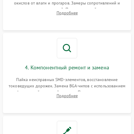
окислов от влаги и прогаров. Замеры сопротивлений и
дежурных напряжений. Проверка цепей питания,
Подробнее
мультиконтроллера, процессора и видеочипа.
4. Компонентный ремонт и замена
Пайка неисправных SMD-элементов, восстановление
токоведущих дорожек. Замена BGA-чипов с использованием
инфракрасной паяльной станции. Прошивка микросхемы
Подробнее
BIOS или замена поврежденных портов USB