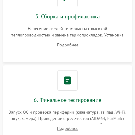
5. Сборка и профилактика
Нанесение свежей термопасты с высокой
теплопроводностью и замена термопрокладок. Установка
системы охлаждения, подключение всех внутренних
Подробнее
шлейфов, модулей памяти и накопителей. Предварительная
сборка корпуса.
6. Финальное тестирование
Запуск ОС и проверка периферии (клавиатура, тачпад, Wi-Fi,
звук, камера). Проведение стресс-тестов (AIDA64, FurMark)
для контроля температурного режима и стабильности
Подробнее
системы под пиковой нагрузкой.