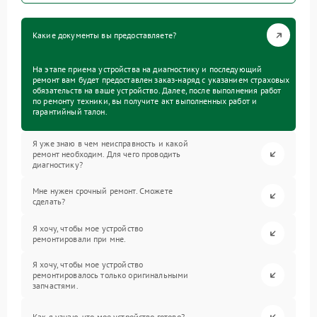
Какие документы вы предоставляете?
На этапе приема устройства на диагностику и последующий
ремонт вам будет предоставлен заказ-наряд с указанием страховых
обязательств на ваше устройство. Далее, после выполнения работ
по ремонту техники, вы получите акт выполненных работ и
гарантийный талон.
Я уже знаю в чем неисправность и какой
ремонт необходим. Для чего проводить
диагностику?
Мне нужен срочный ремонт. Сможете
сделать?
Я хочу, чтобы мое устройство
ремонтировали при мне.
Я хочу, чтобы мое устройство
ремонтировалось только оригинальными
запчастями.
Как я узнаю, что мое устройство готово?