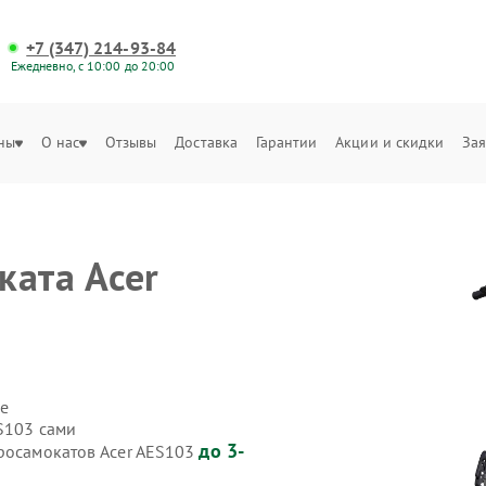
+7 (347) 214-93-84
Ежедневно, с 10:00 до 20:00
ны
О нас
Отзывы
Доставка
Гарантии
Акции и скидки
Зая
ката Acer
е
S103 сами
до 3-
тросамокатов Acer AES103