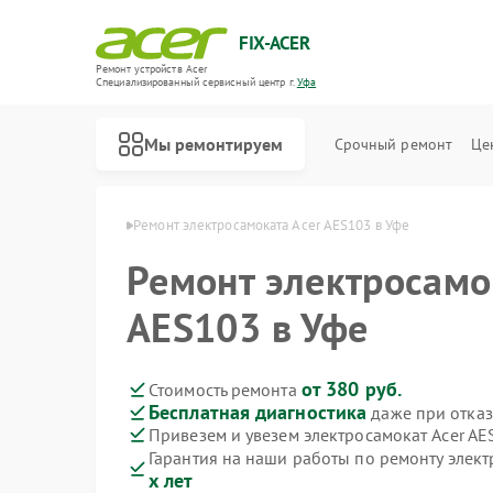
FIX-ACER
Ремонт устройств Acer
Специализированный cервисный центр г.
Уфа
Мы ремонтируем
Срочный ремонт
Це
амокатов Acer в Уфе
Ремонт электросамоката Acer AES103 в Уфе
Ремонт электросамо
AES103 в Уфе
от 380 руб.
Стоимость ремонта
Бесплатная диагностика
даже при отказ
Привезем и увезем электросамокат Acer AE
Гарантия на наши работы по ремонту элек
х лет